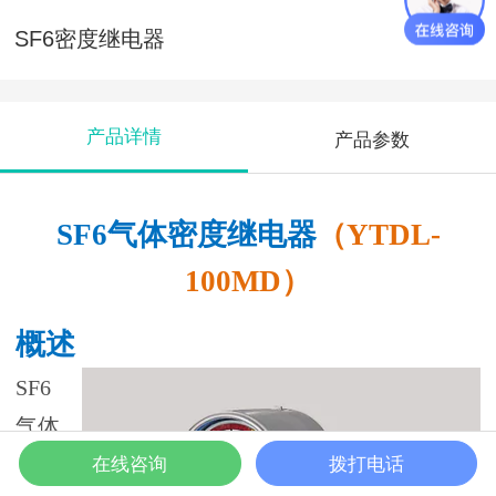
SF6密度继电器
产品详情
产品参数
SF6气体密度继电器
（YTDL-
100MD）
概述
SF6
气体
马上咨询
在线咨询
拨打电话
密度